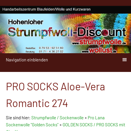
Navigation einblenden
PRO SOCKS Aloe-Vera
Romantic 274
Sie sind hier:
Strumpfwolle / Sockenwolle
»
Pro Lana
Sockenwolle "Golden Socks"
»
GOLDEN SOCKS / PRO SOCKS mit