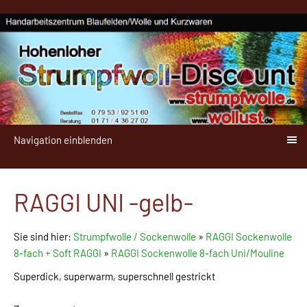
Navigation einblenden
RAGGI UNI -gelb-
Sie sind hier:
Strumpfwolle / Sockenwolle
»
RAGGI Sockenwolle
8-fach + Soft RAGGI
»
RAGGI Sockenwolle 8-fach Uni/Mouline
Superdick, superwarm, superschnell gestrickt