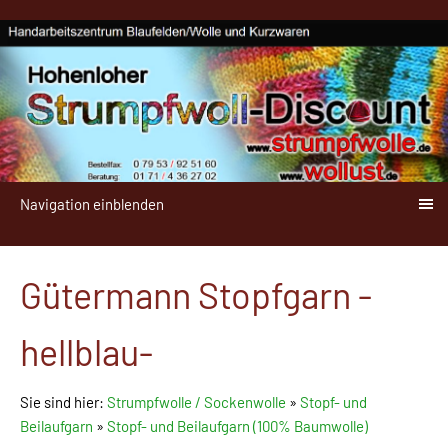
Navigation einblenden
Gütermann Stopfgarn -
hellblau-
Sie sind hier:
Strumpfwolle / Sockenwolle
»
Stopf- und
Beilaufgarn
»
Stopf- und Beilaufgarn (100% Baumwolle)