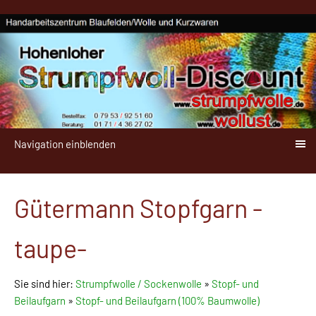
Navigation einblenden
Gütermann Stopfgarn -
taupe-
Sie sind hier:
Strumpfwolle / Sockenwolle
»
Stopf- und
Beilaufgarn
»
Stopf- und Beilaufgarn (100% Baumwolle)