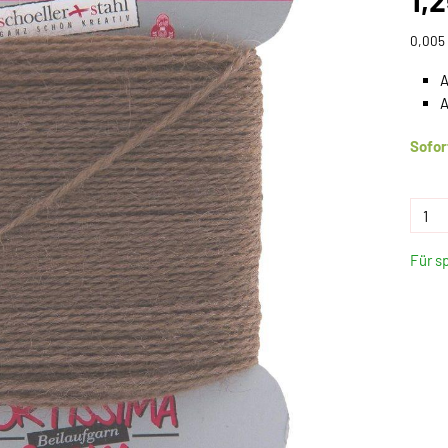
1,
0,005 
A
A
Sofor
Für s