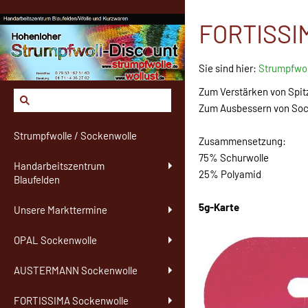
FORTISSIM
Sie sind hier:
Strumpfwol
Zum Verstärken von Spit
Zum Ausbessern von Soc
Strumpfwolle / Sockenwolle
Zusammensetzung:
75% Schurwolle
Handarbeitszentrum
25% Polyamid
Blaufelden
5g-Karte
Unsere Markttermine
OPAL Sockenwolle
AUSTERMANN Sockenwolle
FORTISSIMA Sockenwolle