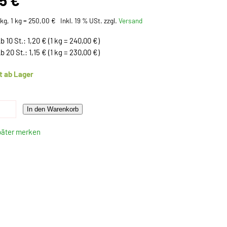
25 €
kg, 1 kg = 250,00 €
Inkl. 19 % USt. zzgl.
Versand
b 10 St.: 1,20 € (1 kg = 240,00 €)
b 20 St.: 1,15 € (1 kg = 230,00 €)
t ab Lager
In den Warenkorb
päter merken