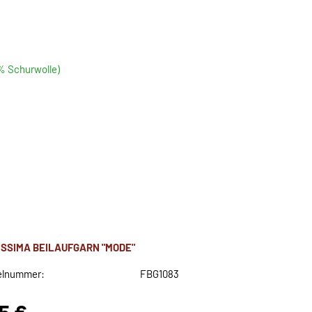
5% Schurwolle)
ISSIMA BEILAUFGARN "MODE"
elnummer:
FBG1083