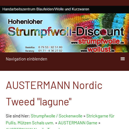
Navigation einblenden
AUSTERMANN Nordic
Tweed "lagune"
Sie sind hier:
Strumpfwolle / Sockenwolle
»
Strickgarne für
Pullis, Mützen Schals uvm.
»
AUSTERMANN Garne
»