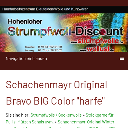
Navigation einblenden
Schachenmayr Original
Bravo BIG Color "harfe"
Sie sind hier:
Strumpfwolle / Sockenwolle
»
Strickgarne für
Pullis, Mützen Schals uvm.
»
Schachenmayr-Original Winter-