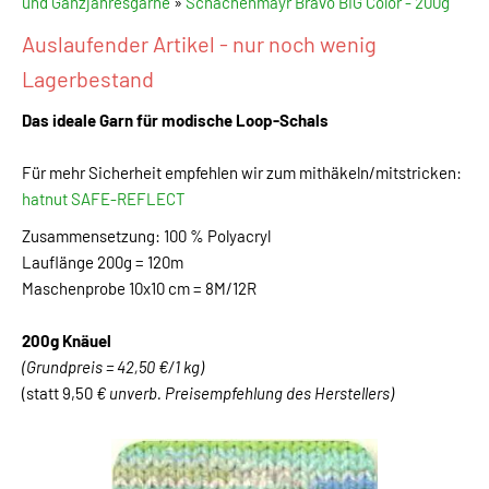
und Ganzjahresgarne
»
Schachenmayr Bravo BIG Color - 200g
Auslaufender Artikel - nur noch wenig
Lagerbestand
Das ideale Garn für modische Loop-Schals
Für mehr Sicherheit empfehlen wir zum mithäkeln/mitstricken:
hatnut SAFE-REFLECT
Zusammensetzung: 100 % Polyacryl
Lauflänge 200g = 120m
Maschenprobe 10x10 cm = 8M/12R
200g Knäuel
(Grundpreis = 42,50 €/1 kg)
(statt 9,50
€ unverb. Preisempfehlung des Herstellers)