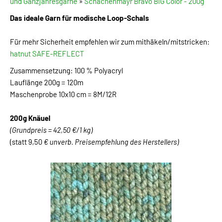
und Ganzjahresgarne
»
Schachenmayr Bravo BIG Color - 200g
Das ideale Garn für modische Loop-Schals
Für mehr Sicherheit empfehlen wir zum mithäkeln/mitstricken:
hatnut SAFE-REFLECT
Zusammensetzung: 100 % Polyacryl
Lauflänge 200g = 120m
Maschenprobe 10x10 cm = 8M/12R
200g Knäuel
(Grundpreis = 42,50 €/1 kg)
(statt 9,50
€ unverb. Preisempfehlung des Herstellers)