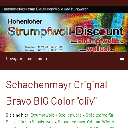
Navigation einblenden
Schachenmayr Original
Bravo BIG Color "oliv"
Sie sind hier:
Strumpfwolle / Sockenwolle
»
Strickgarne für
Pullis, Mützen Schals uvm.
»
Schachenmayr-Original Winter-