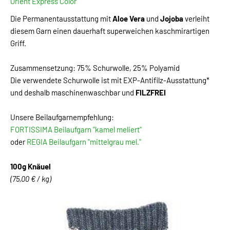
Orient Express Color
Die Permanentausstattung mit
Aloe Vera
und
Jojoba
verleiht
diesem Garn einen dauerhaft superweichen kaschmirartigen
Griff.
Zusammensetzung: 75% Schurwolle, 25% Polyamid
Die verwendete Schurwolle ist mit EXP-Antifilz-Ausstattung*
und deshalb maschinenwaschbar und
FILZFREI
Unsere Beilaufgarnempfehlung:
FORTISSIMA Beilaufgarn "kamel meliert"
oder
REGIA Beilaufgarn "mittelgrau mel."
100g Knäuel
(75,00 € / kg)