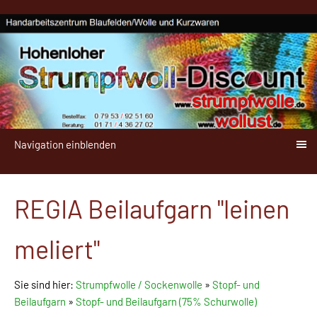
Navigation einblenden
REGIA Beilaufgarn "leinen
meliert"
Sie sind hier:
Strumpfwolle / Sockenwolle
»
Stopf- und
Beilaufgarn
»
Stopf- und Beilaufgarn (75% Schurwolle)