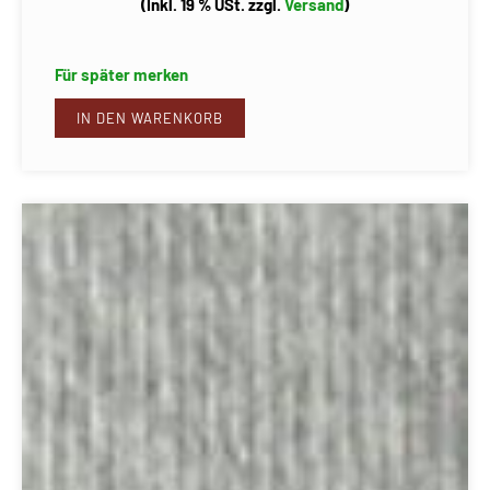
(Inkl. 19 % USt. zzgl.
Versand
)
Für später merken
IN DEN WARENKORB