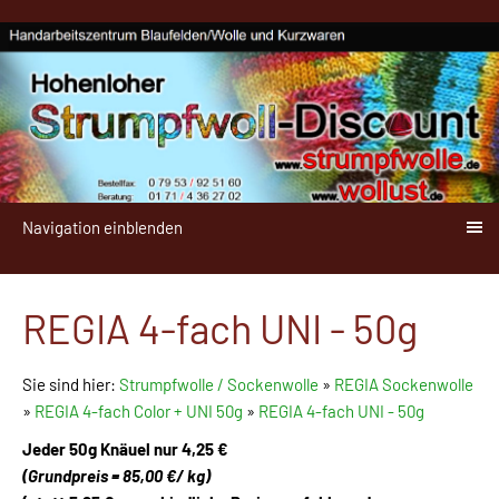
Navigation einblenden
REGIA 4-fach UNI - 50g
Sie sind hier:
Strumpfwolle / Sockenwolle
»
REGIA Sockenwolle
»
REGIA 4-fach Color + UNI 50g
»
REGIA 4-fach UNI - 50g
Jeder 50g Knäuel
nur 4,25 €
(Grundpreis = 85,00 €/ kg)