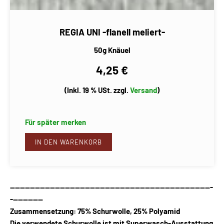
REGIA UNI -flanell meliert-
50g Knäuel
4,25 €
(Inkl. 19 % USt. zzgl.
Versand
)
Für später merken
IN DEN WARENKORB
---------------------------------------------------------------------------------
-------------
Zusammensetzung: 75% Schurwolle, 25% Polyamid
Die verwendete Schurwolle ist mit Superwasch-Ausstattung