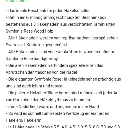
Häkelnadeln
- Das ideale Geschenk für jeden Häkelkünstler
- Set in einer monogrammgeschmückten Geschenkbox
bestehend aus 8 Häkelnadeln aus verdichtetem, laminierten
Symfonie Rose Wood Holz
- Alle Häkelnadeln werden von repräsentativen, europäischen
Swarovski-Kristallen geschmückt
- Alle Häkelnadeln sind von Fachkräften in wunderschönem
Symfonie Rose handgefertigt
- Bei allen Häkelnadeln verhindern spezielle Rillen das
Abrutschen der Maschen von der Nadel
- Die eleganten Symfonie Rose Häkelnadeln sehen prächtig aus
und sind doch leicht und robust
- Die polierte Holzoberfläche harmoniert mühelos mit jeder Art
von Garn ohne den Häkelrhythmus zu hemmen
- Jede Nadel liegt warm und angenehm in der Hand
- So wird es schnell zum liebsten Werkzeug eines/r jeden
Häkelers/Häkelerin
- je 1 Häkelnadel in Stärke 3,5; 4,0; 4,5; 5,0; 5,5; 6,0; 7,0 und 8,0