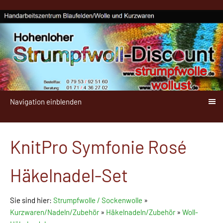
Navigation einblenden
KnitPro Symfonie Rosé
Häkelnadel-Set
Sie sind hier:
Strumpfwolle / Sockenwolle
»
Kurzwaren/Nadeln/Zubehör
»
Häkelnadeln/Zubehör
»
Woll-