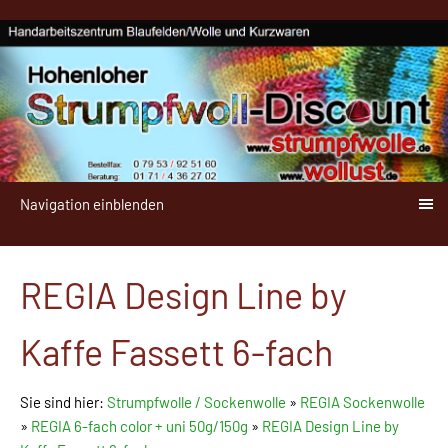
Navigation einblenden
REGIA Design Line by
Kaffe Fassett 6-fach
Sie sind hier:
Strumpfwolle / Sockenwolle
»
REGIA Sockenwolle
»
REGIA 6-fach color + uni 50g/150g
»
REGIA Design Line by