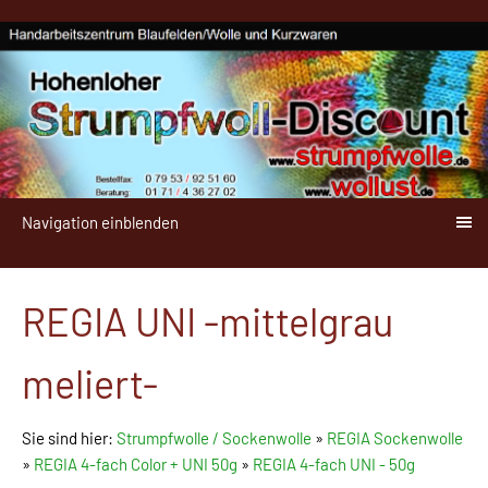
Navigation einblenden
REGIA UNI -mittelgrau
meliert-
Sie sind hier:
Strumpfwolle / Sockenwolle
»
REGIA Sockenwolle
»
REGIA 4-fach Color + UNI 50g
»
REGIA 4-fach UNI - 50g