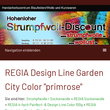
Navigation einblenden
REGIA Design Line Garden
City Color "primrose"
Sie sind hier:
Strumpfwolle / Sockenwolle
»
REGIA Sockenwolle
»
REGIA 4-fach Pairfect- & Design Line Color 100g
»
REGIA