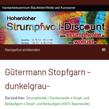
Navigation einblenden
Gütermann Stopfgarn -
dunkelgrau-
Sie sind hier:
Strumpfwolle / Sockenwolle
»
Stopf- und
Beilaufgarn
»
Stopf- und Beilaufgarn (100% Baumwolle)