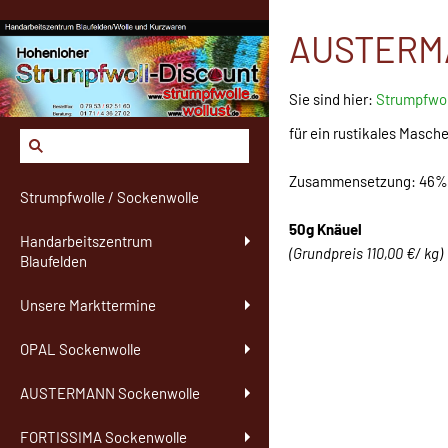
AUSTERMAN
Sie sind hier:
Strumpfwol
für ein rustikales Masc
Zusammensetzung: 46% Po
Strumpfwolle / Sockenwolle
50g Knäuel
Handarbeitszentrum
(Grundpreis 110,00 €/ kg)
Blaufelden
Unsere Markttermine
OPAL Sockenwolle
AUSTERMANN Sockenwolle
FORTISSIMA Sockenwolle