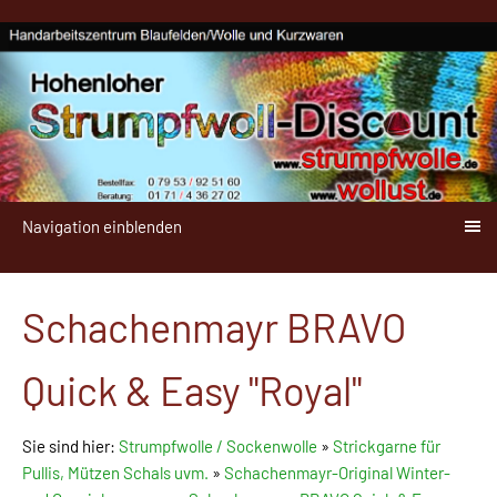
Navigation einblenden
Schachenmayr BRAVO
Quick & Easy "Royal"
Sie sind hier:
Strumpfwolle / Sockenwolle
»
Strickgarne für
Pullis, Mützen Schals uvm.
»
Schachenmayr-Original Winter-