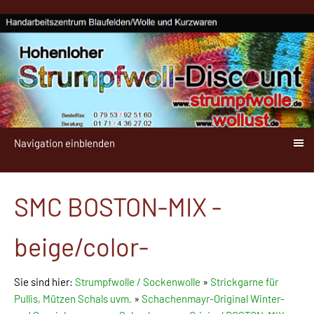
Navigation einblenden
SMC BOSTON-MIX -
beige/color-
Sie sind hier:
Strumpfwolle / Sockenwolle
»
Strickgarne für
Pullis, Mützen Schals uvm.
»
Schachenmayr-Original Winter-