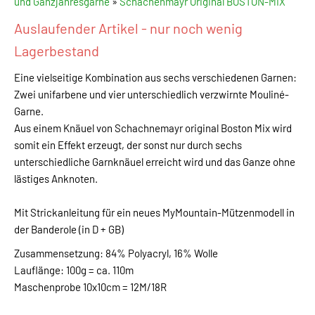
und Ganzjahresgarne
»
Schachenmayr Original BOSTON-MIX
Auslaufender Artikel - nur noch wenig
Lagerbestand
Eine vielseitige Kombination aus sechs verschiedenen Garnen:
Zwei unifarbene und vier unterschiedlich verzwirnte Mouliné-
Garne.
Aus einem Knäuel von Schachnemayr original Boston Mix wird
somit ein Effekt erzeugt, der sonst nur durch sechs
unterschiedliche Garnknäuel erreicht wird und das Ganze ohne
lästiges Anknoten.
Mit Strickanleitung für ein neues MyMountain-Mützenmodell in
der Banderole (in D + GB)
Zusammensetzung: 84% Polyacryl, 16% Wolle
Lauflänge: 100g = ca. 110m
Maschenprobe 10x10cm = 12M/18R