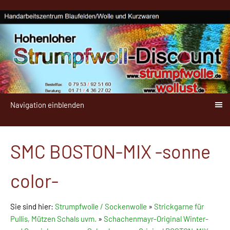
Navigation einblenden
SMC BOSTON-MIX -sonne
color-
Sie sind hier:
Strumpfwolle / Sockenwolle
»
Strickgarne für
Pullis, Mützen Schals uvm.
»
Schachenmayr-Original Winter-