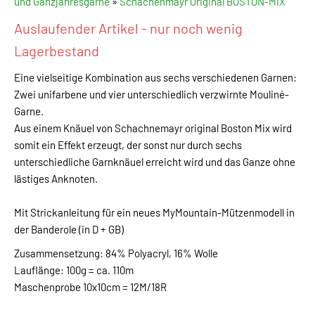
und Ganzjahresgarne
»
Schachenmayr Original BOSTON-MIX
Auslaufender Artikel - nur noch wenig
Lagerbestand
Eine vielseitige Kombination aus sechs verschiedenen Garnen:
Zwei unifarbene und vier unterschiedlich verzwirnte Mouliné-
Garne.
Aus einem Knäuel von Schachnemayr original Boston Mix wird
somit ein Effekt erzeugt, der sonst nur durch sechs
unterschiedliche Garnknäuel erreicht wird und das Ganze ohne
lästiges Anknoten.
Mit Strickanleitung für ein neues MyMountain-Mützenmodell in
der Banderole (in D + GB)
Zusammensetzung: 84% Polyacryl, 16% Wolle
Lauflänge: 100g = ca. 110m
Maschenprobe 10x10cm = 12M/18R