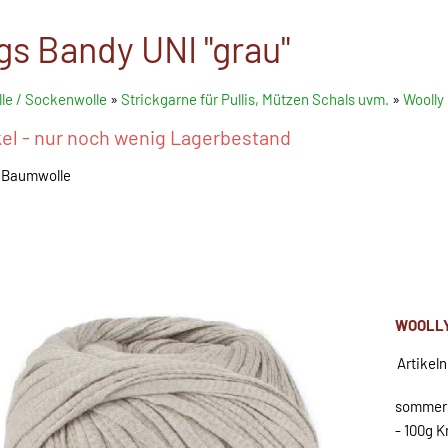
gs Bandy UNI "grau"
le / Sockenwolle
»
Strickgarne für Pullis, Mützen Schals uvm.
»
Woolly
kel - nur noch wenig Lagerbestand
 Baumwolle
WOOLLY
Artikel
sommerl
- 100g K