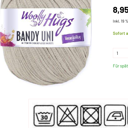
8,9
Inkl. 19 
Sofort 
Für spä