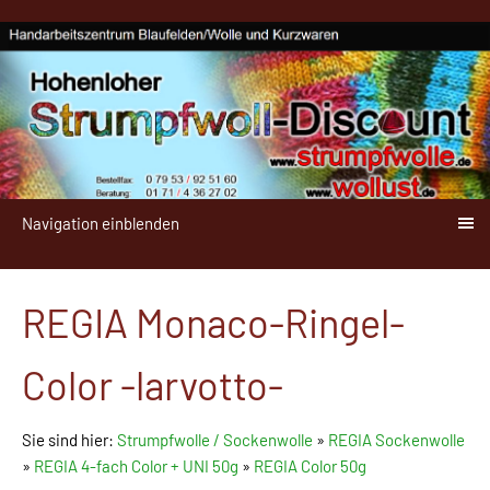
Navigation einblenden
REGIA Monaco-Ringel-
Color -larvotto-
Sie sind hier:
Strumpfwolle / Sockenwolle
»
REGIA Sockenwolle
»
REGIA 4-fach Color + UNI 50g
»
REGIA Color 50g