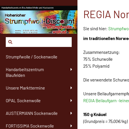
REGIA Nor
Sie sind hier:
Strumpfwol
im traditionellen Norw
Zusammensetzung:
Strumpfwolle / Sockenwolle
75% Schurwolle
25% Polyamid
Handarbeitszentrum
Blaufelden
Die verwendete Schurwo
Unsere Markttermine
Unsere Beilaufgarnempf
REGIA Beilaufgarn -leine
OPAL Sockenwolle
AUSTERMANN Sockenwolle
150 g Knäuel
(Grundpreis = 75,00€/kg)
FORTISSIMA Sockenwolle