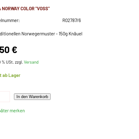
A NORWAY COLOR "VOSS"
elnummer:
R02787/6
aditionellen Norwegermuster - 150g Knäuel
,50 €
19 % USt. zzgl.
Versand
t ab Lager
In den Warenkorb
päter merken