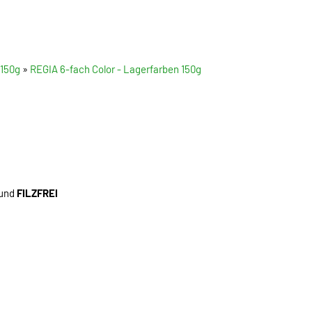
/150g
»
REGIA 6-fach Color - Lagerfarben 150g
 und
FILZFREI