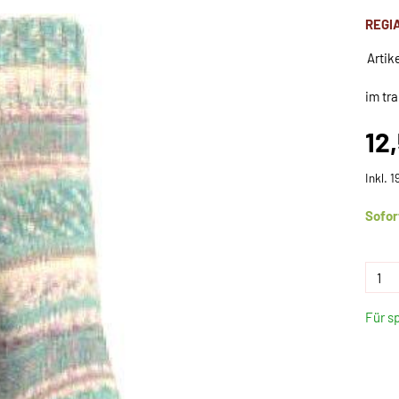
REGI
Artik
im tr
12
Inkl. 
Sofor
Für s