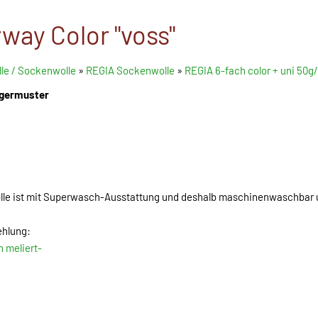
way Color "voss"
le / Sockenwolle
»
REGIA Sockenwolle
»
REGIA 6-fach color + uni 50g
egermuster
lle ist mit Superwasch-Ausstattung und deshalb maschinenwaschbar
ehlung:
n meliert-