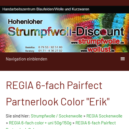
Navigation einblenden
REGIA 6-fach Pairfect
Partnerlook Color "Erik"
Sie sind hier:
Strumpfwolle / Sockenwolle
»
REGIA Sockenwolle
»
REGIA 6-fach color + uni 50g/150g
»
REGIA 6-fach Pairfect